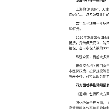
发展中存在一些问题
上海的“沪惠保”、天津的“
岛e保”……取名颇有共性
去年至今短短一年多时间，
50亿元。
2020年发展如火如荼
衔接，凭借保费便宜、购买
投保，占可参保人数的30
纵观全国，目前大多数项
银保监会相关部门负责人
本医保政策、投保规模等
参差不齐，可持续服务能
四方面着手推动规范
《通知》包括四大方面的
强化依法合规方面，《通
高管理服务效率和风险控