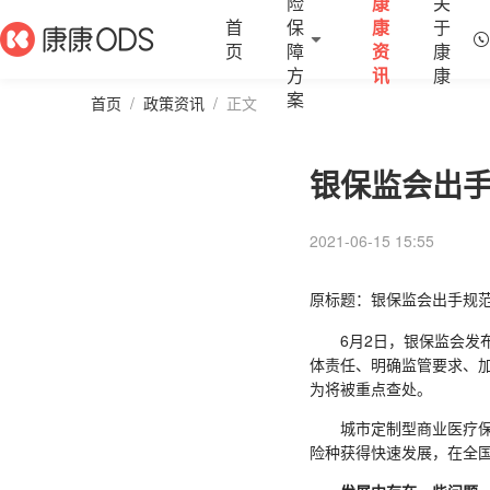
险
康
关
首
保
康
于
页
障
资
康
方
讯
康
案
首页
/
政策资讯
/
正文
银保监会出手
2021-06-15 15:55
原标题：银保监会出手规范
6月2日，银保监会发布
体责任、明确监管要求、
为将被重点查处。
城市定制型商业医疗保险
险种获得快速发展，在全