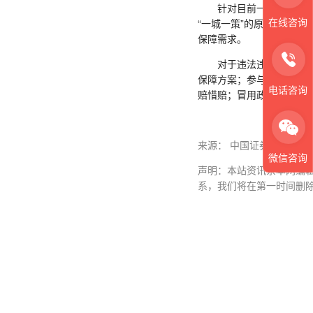
针对目前一个城市出现多
在线咨询
“一城一策”的原则，保障
保障需求。
对于违法违规行为，《通
保障方案；参与恶意压价
电话咨询
赔惜赔；冒用政府名义进
来源： 中国证券报-中证
微信咨询
声明：本站资讯系本网编
系，我们将在第一时间删