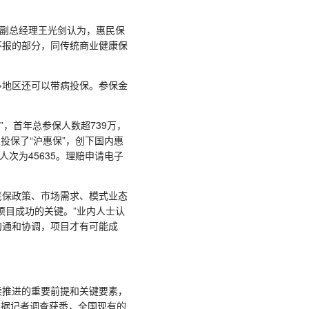
副总经理王光剑认为，惠民保
不报的部分，同传统商业健康保
地区还可以带病投保。参保金
，首年总参保人数超739万，
人投保了“沪惠保”，创下国内惠
人次为45635。理赔申请电子
保政策、市场需求、模式业态
项目成功的关键。”业内人士认
沟通和协调，项目才有可能成
推进的重要前提和关键要素，
。据记者调查获悉，全国现有的