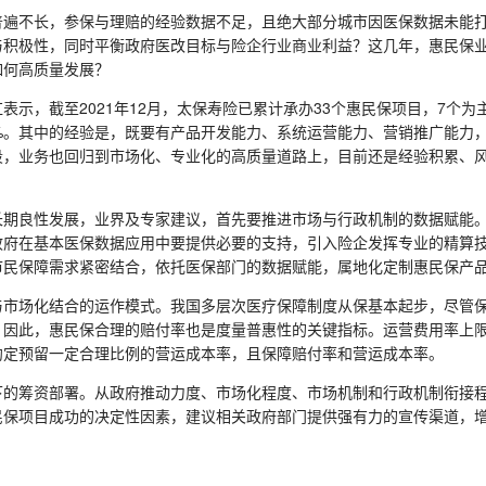
不长，参保与理赔的经验数据不足，且绝大部分城市因医保数据未能打
与积极性，同时平衡政府医改目标与险企行业商业利益？这几年，惠民保
如何高质量发展？
，截至2021年12月，太保寿险已累计承办33个惠民保项目，7个为
%。其中的经验是，既要有产品开发能力、系统运营能力、营销推广能力，
段，业务也回归到市场化、专业化的高质量道路上，目前还是经验积累、
良性发展，业界及专家建议，首先要推进市场与行政机制的数据赋能。
政府在基本医保数据应用中要提供必要的支持，引入险企发挥专业的精算
市民保障需求紧密结合，依托医保部门的数据赋能，属地化定制惠民保产
场化结合的运作模式。我国多层次医疗保障制度从保基本起步，尽管保
，因此，惠民保合理的赔付率也是度量普惠性的关键指标。运营费用率上
约定预留一定合理比例的营运成本率，且保障赔付率和营运成本率。
筹资部署。从政府推动力度、市场化程度、市场机制和行政机制衔接程
民保项目成功的决定性因素，建议相关政府部门提供强有力的宣传渠道，