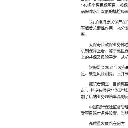
140多个惠民保项目，参
品保障水平双低的尴尬局
“为了维持惠民保产品的
率起着关键性作用，充分
率。
太保寿险政保业务部总经
机制保障上看，鉴于惠民保
上的共保及风险平滑，从
银保监会2021年发布
足、缺乏风险测算，且并
据记者调查，目前惠民保
点”，并没有很好地体现“
加了后端业务理赔率高的
中国银行保险监督管理委
受项目赔付条件设置、当
高质量发展路在何方