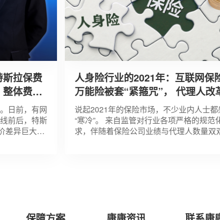
拉保费
人身险行业的2021年：互联网保险、
体费率
万能险被套“紧箍咒”， 代理人改革
至十字路口
日前，有网
说起2021年的保险市场，不少业内人士都感到
前后，特斯
“寒冷”。 来自监管对行业各项严格的规范化要
差异巨大，
求，伴随着保险公司业绩与代理人数量双双下
险直接翻
滑，让寿险从业者感到焦虑和迷茫。针对近几
发展势头较猛的互联网保险，银保
保障方案
康康资讯
联系康