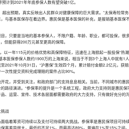
界预计到2021年年底参保人数有望突破1亿。
超出预期，真实反映出人民群众对健康保障的巨大需求。”太保寿险常务
性，与基本医保存在着边界。惠民保是基本医保的补充，是报销基本医保
，只要是当地的基本参保人，不限户籍、年龄、职业，都可投保，很多
间，但能获得200万元甚至更高的保障。
以一年115元的价格优势和高保障特征，迅速在上海掀起一股投保“热潮”
于基本医保参保人数约1900万的上海来说，相当于不到3个上海人中就有1
2021年10月31日，“沪惠保”生效四个月，累计赔付金额2.2亿元，获赔
户一次性提交资料完成理赔的案件占比90%。
花，并受到关注，和政府部门的支持息息相关。当前，不同城市的惠民
的路径演进。“参保率的提升是一个系统工程，政府大力支持则是惠民保
产品、运营、宣传、技术各层面都需要政府的大力支持，只有做好充分的
挑战
临着筹资可持续以及支付可持续两大挑战。参保率是惠民保项目可持续
保率差异很大，最低的不足1%，而最高达89%，普遍在1%至15%之间