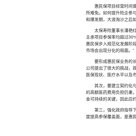
惠民保项目经营时间普遍
所难免。如何提升险企参
和爆发期，大浪淘沙之后
太保寿险董事长潘艳红表示
主承项目参保率均超过30
惠民保步入规范化发展阶
市场会出现分化的局面。”
要形成惠民保业务的长期
公司提出了很大的挑战，
医保现状、医疗水平以及
其次，要建立契约化与市
的高额医药费用负担仍重
金可持续的关键，因此应
第三，强化政府指导下的
度提高参保覆盖面，是惠