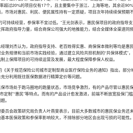
保率超过20%的项目仅有17个，且主要集中于浙江、上海等地，其余近9
面，市场对惠民、利民、便民属性持有一定质疑，项目次年持续续保预期
可持续经营，参保率不宜过低。”王光剑表示，惠民保项目的政府指导支
发挥政府指导力量，结合商保公司强大的地推能力，结合全媒体全渠道同
理刘杰认为，政府指导支持、老百姓得实惠、商保保本微利等均是惠民
业务规律和当前市场实践经验，通过建立风险共担机制的“共保体模式”
机制上保障项目的可持续运营及发展，最大程度保障参保人权益。
的《关于规范保险公司城市定制型商业医疗保险业务的通知》指出，部分
未充分利用既往医保数据进行精算定价等问题。
市场处于跑马圈地的跑量状态，市场竞争激烈，有的产品尽管以惠民保
城市定制”“惠民”等特点。而有的产品设计愈发激进，前端不断放宽投保门
问题。
员会政策研究局负责人叶燕斐表示，目前大多数城市的惠民保业务还未
地基本医保政策和参保率影响较大，不排除部分地区会出现亏损的可能性