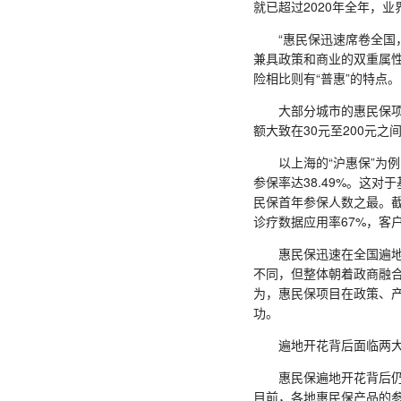
就已超过2020年全年，业
“惠民保迅速席卷全国，
兼具政策和商业的双重属
险相比则有“普惠”的特点。
大部分城市的惠民保项目
额大致在30元至200元之
以上海的“沪惠保”为例，
参保率达38.49%。这对
民保首年参保人数之最。截至
诊疗数据应用率67%，客
惠民保迅速在全国遍地开
不同，但整体朝着政商融合
为，惠民保项目在政策、
功。
遍地开花背后面临两大
惠民保遍地开花背后仍面
目前，各地惠民保产品的参