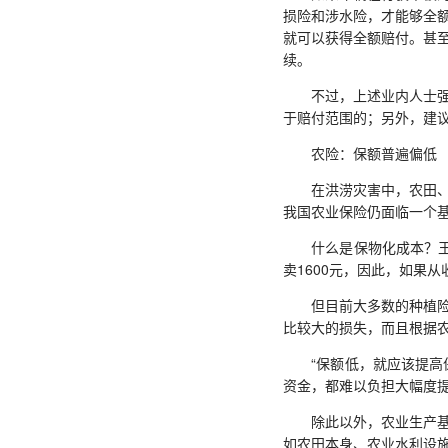
损险和涉水险，才能够全
就可以获得全额赔付。甚
续。
不过，上述业内人士强调
于赔付范围的；另外，建
农险：保额普遍偏低
在洪涝灾害中，农田、农
我国农业保险仍面临一个
什么是保物化成本？王和
卖1600元，因此，如果
但目前大多数的种植险，
比较大的损失，而且根据
“保额低，就应该提高保
资金，都难以负担大幅度
除此以外，农业生产基础
如农田本身、农业水利设施