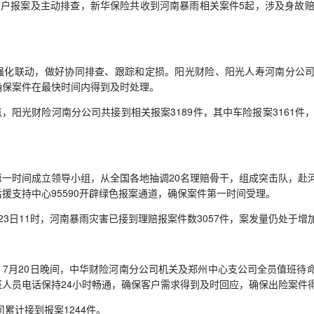
户报案及主动排查，新华保险共收到河南暴雨相关案件5起，涉及身故赔
联动，做好协同排查、跟踪和定损。阳光财险、阳光人寿河南分公司
确保案件在最快时间内得到及时处理。
，阳光财险河南分公司共接到相关报案3189件，其中车险报案3161件
时间成立领导小组，从全国各地抽调20名理赔骨干，组成突击队，赴
援支持中心95590开辟绿色报案通道，确保案件第一时间受理。
日11时，河南暴雨灾害已接到理赔报案件数3057件，案发量仍处于增
月20日晚间，中华财险河南分公司机关及郑州中心支公司全员值班待
班人员电话保持24小时畅通，确保客户需求得到及时回应，确保出险案件
累计接到报案1244件。