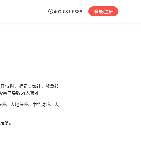
400-081-5888
登录/注册
3日12时，据初步统计，紧急转
生灾害已导致51人遇难。
险、大地保险、中华财险、大
。
量居多。