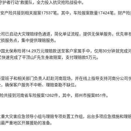
守护者行动”救援队，全力投入抗灾抢险战役中。
产险共接到相关报案17537笔。其中，车险报案数量17424笔，财产险
已启动大灾理赔绿色通道，简化单证流程，提供无保单服务，优先审核
定损服务点，集中提供理赔服务。
国太保寿险将14.29万元理赔款送至客户家属手中，仅用30分钟就完
又快速完成了平顶山F先生身故赔案，支付理赔款5万元。
班子和相关部门负责人赶赴河南现场，并在线上指导支持河南分公司快
全，确保客户服务不中断、理赔查勘不缺位。
共接到河南省车险报案1262件，其中，郑州市报案851件。
大灾害应急领导小组与理赔专项处置工作组，出台多项应急措施和理赔
情最严重地区开展援助的准备。