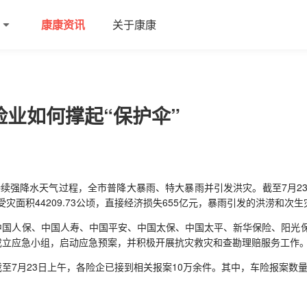
康康资讯
关于康康
险业如何撑起“保护伞”
持续强降水天气过程，全市普降大暴雨、特大暴雨并引发洪灾。截至7月2
物受灾面积44209.73公顷，直接经济损失655亿元，暴雨引发的洪涝和次
人保、中国人寿、中国平安、中国太保、中国太平、新华保险、阳光保
成立应急小组，启动应急预案，并积极开展抗灾救灾和查勘理赔服务工作
7月23日上午，各险企已接到相关报案10万余件。其中，车险报案数