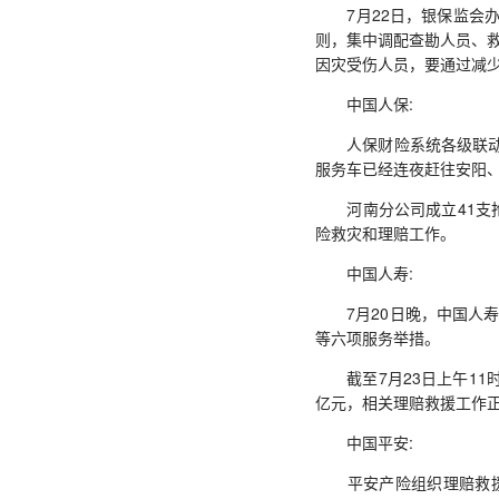
7月22日，银保监会办
则，集中调配查勘人员、
因灾受伤人员，要通过减
中国人保:
人保财险系统各级联动，截
服务车已经连夜赶往安阳
河南分公司成立41支抢
险救灾和理赔工作。
中国人寿:
7月20日晚，中国人寿
等六项服务举措。
截至7月23日上午11时
亿元，相关理赔救援工作
中国平安:
平安产险组织理赔救援人