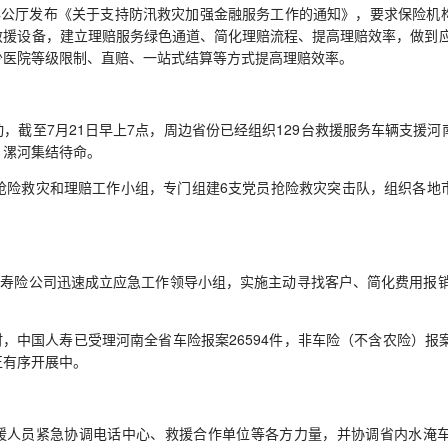
公厅发布《关于支持防汛救灾加强金融服务工作的通知》，要求保险机构
救援设备，建立理赔服务绿色通道、简化理赔流程、提高理赔效率，做到
少医院等级限制、直赔、一站式结算等方式提高理赔效率。
至7月21日早上7点，周边省份已经组织129台救援服务车辆支援河南
、漯河集结待命。
险救灾和理赔工作小组，专门组建6支党员抢险救灾突击队，组织各地市
寿险公司迅速成立应急工作领导小组，实施主动寻找客户、简化费用报
，中国人寿已受理河南全省车险报案26594件，非车险（不含农险）报案
正有序开展中。
员紧急协调电话中心、救援合作单位等各方力量，并协调省内水淹车定