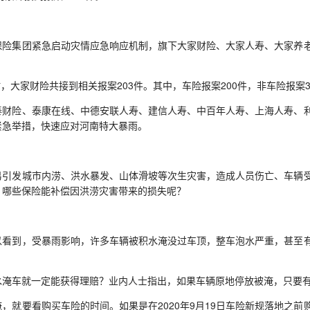
集团紧急启动灾情应急响应机制，旗下大家财险、大家人寿、大家养老
。
，大家财险共接到相关报案203件。其中，车险报案200件，非车险报案
险、泰康在线、中德安联人寿、建信人寿、中百年人寿、上海人寿、利
紧急举措，快速应对河南特大暴雨。
发城市内涝、洪水暴发、山体滑坡等次生灾害，造成人员伤亡、车辆受
，哪些保险能补偿因洪涝灾害带来的损失呢？
到，受暴雨影响，许多车辆被积水淹没过车顶，整车泡水严重，甚至有
车就一定能获得理赔？业内人士指出，如果车辆原地停放被淹，只要有
就要看购买车险的时间。如果是在2020年9月19日车险新规落地之前