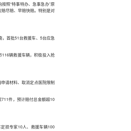
按照“特事特办、急事急办”原
应赔尽赔、早赔快赔。特别是对
，首批51台救援车、5台应急
116辆救援车辆，积极投入抢
销申请材料、取消定点医院限制
711件，预计赔付总金额超10
损专家10人、救援车辆100