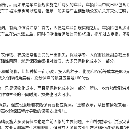
额赔付。而如果是车险新规实施之后购买的车险，车损险当中就已经包含
至车子被冲走也可以理赔，但是一般需要车主到当地公安机关开灭失证明
，有两点值得注意：首先，即便是车险新规实施之后，车损险包含涉水
议车主在洪水退去后，同时打电话给保险公司和4S店，拖车过去定损，不
作物、农房通常也会受到严重损失。保险学者、人保财险原副总裁王和
基础性问题，就是保障金额相对较低，大多只保物化成本的一部分。
举例称，比如种植一亩小麦，投入的种子、化肥和农药等成本是800
从收入保障的角度看，充分保障的额度应当是1600元。
只是保物化成本，而且是保物化成本的一部分。所以，农作物受到洪水
农作物生长的不同时期，损失也可大可小。
额，但这也意味着农险保费要相应提高。”王和表示，从目前情况来看
提高农险保障程度导致的保费支出增加。
设施大多没有保险也是当前面临的主要问题。王和补充指出，洪涝灾害
、农业大棚等产生不利影响，但目前大多数农业生产基础设施是“裸奔”状