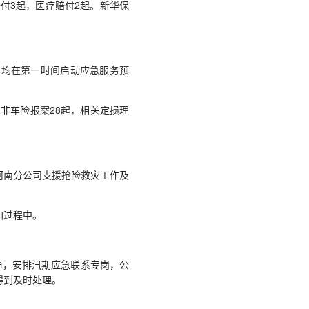
付3起，医疗赔付2起。新华保
均在第一时间启动应急服务预
，非车险报案28起，相关定损理
河南分公司支援抢险救灾工作及
加过程中。
命，安排汛期应急联系专岗，公
得到及时处理。