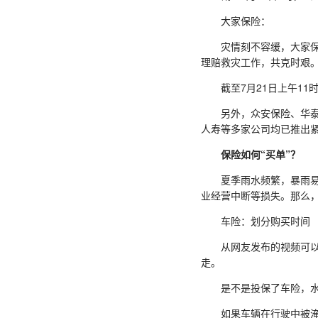
大家保险：
灾情刻不容缓，大家保险
理赔救灾工作，共克时艰
截至7月21日上午11时
另外，众安保险、华泰财
人寿等多家公司均已推出
保险如何“买单”？
夏季雨水频繁，暴雨易引
业经营中断等损失。那么
车险：划分购买时间
从网友发布的视频可以看
走。
是不是投保了车险，水淹
如果车辆在行驶中被淹，