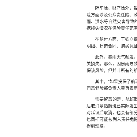
除车险、财产险外，锦泰
险方面涉及公众责任险、
雨、洪水等自然灾害导致
据损失情况在保险责任范
在赔付方面，王钧立提醒
明细、建造合同、购买凭
此外，暴雨天气频发，航
关损失。那么，因暴雨导
保该风险，但并非所有的
其中，“如果投保了航班
司意健险部负责人黄勇表
需要留意的是，航班取消
后取消是指航班已实际发
对延误后取消，也会有部
也同样可能被列入责任免
得到理赔。