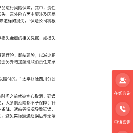
品进行风险保障。其中，责任
损失。意外险方面主要涉及因暴
养殖标的损失。“保险公司将根
损失金额的相关凭据，如损失
延误险，即航延险，以减少相
险会另外增加航班取消责任来承
赔付的。” 太平财险四川分公
在线咨询
飞时间之前就被宣布取消，延误
定，大多航延险都不予保障；针
生备降、返航等情况导致延误，
除，避免实际遭遇延误后却无法
电话咨询