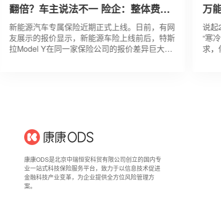
翻倍？车主说法不一 险企：整体费率
万能险
调整不显著
至十字
新能源汽车专属保险近期正式上线。日前，有网
说起20
友展示的报价显示，新能源车险上线前后，特斯
“寒冷”
拉Model Y在同一家保险公司的报价差异巨大，
求，伴随
保费上涨约为80%，其中机动车损失险直接翻
滑，让寿
倍，由此前的5000余元暴
发展势头
康康ODS是北京中瑞恒安科贸有限公司创立的国内专
业一站式科技保险服务平台，致力于以信息技术促进
金融科技产业变革，为企业提供全方位风险管理方
案。