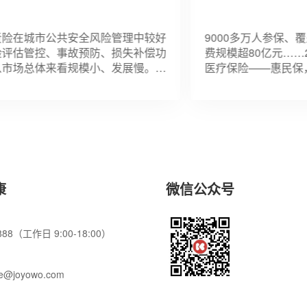
在城市公共安全风险管理中较好
9000多万人参保、覆盖
估管控、事故预防、损失补偿功
费规模超80亿元……20
场总体来看规模小、发展慢。新
医疗保险——惠民保，成
民共和国安全生产法》从贯彻新
“顶流”。然而据记者调查
全安全生产责任体系
的市场争夺战后，未来
康
微信公众号
5888（工作日 9:00-18:00）
ce@joyowo.com