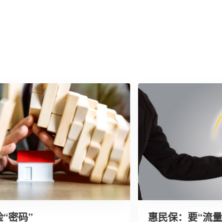
码”
惠民保：要“流量”更