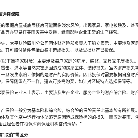
点选择保障
家庭房屋或底层楼房可能面临浸水风险，出现家具、家电被殃及，甚至
产品等亦容易在暴雨灾害中受损，继而影响企业正常的生产经营。
，太平财险四川分公司团体财产险部负责人王钧立表示，主要涉及家庭
险。其可赔付条件包括由暴雨造成损失，以及受损财产已投保。
下简称家财险）主要涉及每户家庭的房屋、装修、家具家电等损失。
、雷击、洪水等自然灾害原因造成的房屋主体、装修损失，室内财产损失
，一旦发生索赔，依据的是财产的实际价值。因此投保时需要根据自身财
险，保障侧重点不一样，建议可按需购买，如针对区域特点选择保障等。
保险专业人士表示，主要涉及生产企业、服务企业的财产综合险、财产
保险一般分为基本险和综合险，综合险的保险责任比基本险有所扩展。
物体及其他空中运行物体坠落等原因造成保险标的的损失，而应对暴雨、
企业经营者在投保时向保险机构咨询清楚。”
与“取消”需区分