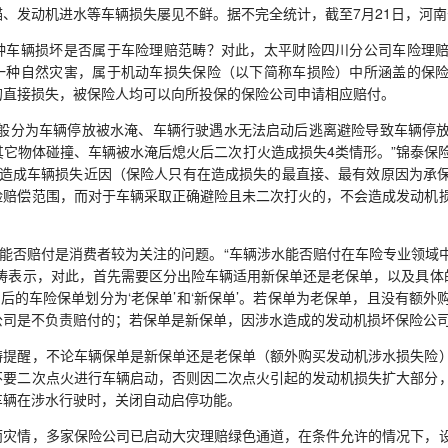
发动机进水等车辆损失屡见不鲜。据不完全统计，截至7月21日，河南省
辆损坏是否属于车险理赔范畴？对此，太平财险四川分公司车险理赔
一种自然灾害，属于机动车损失保险（以下简称车损险）中所涵盖的保
的直接损失，被保险人均可以向所投保的保险公司申请相应赔付。
分为车辆停放被水淹、车辆行驶遇水无法启动后逃离避险导致车辆停放
其它物体碰撞、车辆被水淹后熄火后二次打火造成损失4类情形。”锦泰保
形造成车辆损失近因（保险人只有在造成损失的最直接、最有效原因为承
险赔偿范围，而对于车辆采取正确避险且未二次打火的，不会造成发动机
能否赔付是消费者较为关注的问题。“车辆涉水能否赔付在车险专业领域
涛表示，对此，首先需要区分出险车辆适用新保单还是老保单，以及具体的
前后的车险保单划分为‘老保单’和‘新保单’。若保单为老保单，且没有额
公司是不负责赔付的；若保单是新保单，因涉水造成的发动机损坏保险公司
醒，不论车辆保单是新保单还是老保单（额外购买发动机涉水损失险）
不要二次点火进行车辆启动，否则因二次点火引起的发动机损失扩大部分
车辆在涉水行驶时，关闭自动启停功能。
情，多家保险公司已启动大灾理赔绿色通道，在条件允许的情况下，设