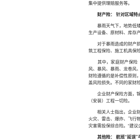
集中提供理赔服务等。
财产险： 针对区域特
暴雨天气下，地势低矮的
生产设备、原材料、库存
对于暴雨造成的财产损失
筑工程保险、施工机具保
其中，家庭财产保险（以
风、暴风、暴雨、龙卷风
财险遵循的是补偿性原则
盖风险损失。不同的家财
企业财产保险方面，锦泰
（安装）工程一切险。
相关人士指出，企业财产
火灾、雷击、爆炸、飞行
灾害需投保综合险。“建议
其他险： 航班“延误”