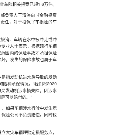
车险相关报案已超1.6万件。
部负责人王清涛向《金融投资
险责任，对于投保了车损险的车
被淹、车辆在水中被冲走或冲
险专业人士表示，根据现行车辆
保范围内的保险事故才承担保险
损坏，发生的保险事故也属于车
中是指发动机进水后导致的发动
险种承保情况。“我们将2020
外购买发动机涉水损失险，因涉水
是可以赔付的。”
，如果车辆涉水行驶中发生熄
，保险公司不负责赔偿。同时也
立大灾车辆理赔定损服务点，