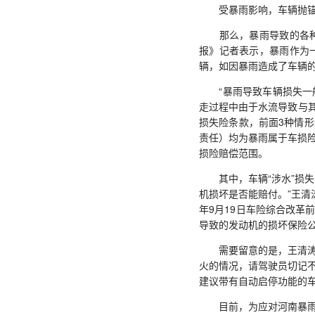
受暴雨影响，车辆抛锚、
那么，暴雨导致的各种车
报》记者表示，暴雨作为
辆，如因暴雨造成了车辆
“暴雨导致车辆损失一般
走过程中由于水流导致与
损失险条款，前面3种情
责任）均为暴雨属于车损
损险赔偿范围。
其中，车辆“涉水”损失
机损坏是否能赔付。”王清
年9月19日车险综合改革
导致的发动机的损坏保险
需要留意的是，王清涛提
火的情况，请驾驶员切记
建议带有自动启停功能的
目前，为应对河南暴雨灾