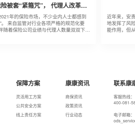
被套“紧箍咒”， 代理人改革行
路口
21年的保险市场，不少业内人士都感到
近年来，安责险
。 来自监管对行业各项严格的规范化要
地发挥了风险评
着保险公司业绩与代理人数量双双下
能作用，但从市
险从业者感到焦虑和迷茫。针对近几年
修订的《中华人
较猛的互联网保险，银保
思想新理念、健
保障方案
康康资讯
联系康
灵活用工方案
商保资讯
客服热线：
400-081-
公共安全方案
政策资讯
线上责任方案
行业动态
电子邮箱：
ods_servi