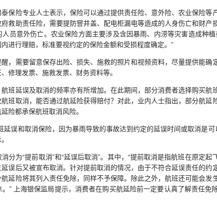
保险专业人士表示，保险可以通过提供责任险、意外险、农业保险等产
政府救助责任险，需要提防窨井盖、配电柜漏电等造成的人身伤亡和财产
的人员意外伤亡。农业保险方面主要涉及含因暴雨、内涝等灾害造成种植
围内进行理赔，标准要视约定的保险金额和受损程度确定。”
，需要留意保存出险、损失、施救的照片和视频资料，尽量提供能确定
证、修理发票、施救发票、财务资料等。
班延误及取消的频率亦有所增加。在此期间，部分消费者选择购买航班
致航班取消，能否通过航延险获得赔付？对此，业内人士指出，部分航延
航延险都承保航班取消风险。
延误和取消保险，因为暴雨导致的事故达到约定的延误时间或取消是可以
示。
分为“提前取消”和“延误后取消”。其中，“提前取消是指航班在原定起
生延误后又被宣布取消。针对提前取消的情况，由于不符合延误责任的约
分航延险将其列入责任免除，同样不予保障。除此之外，航班还可能会发
除。” 上海银保监局提示，消费者在购买航延险前一定要认真了解责任免