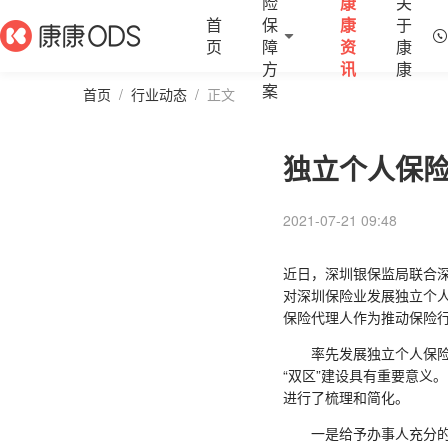
险
康
关
首
保
康
于
页
障
资
康
方
讯
康
案
首页
/
行业动态
/
正文
独立个人保险
2021-07-21 09:48
近日，深圳银保监局联合
对深圳保险业发展独立个
保险代理人作为推动保险
率先发展独立个人保险代
“双区”建设具有重要意义
进行了梳理和简化。
一是给予办事人充分的选